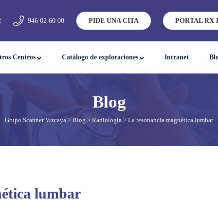
2
946 02 60 00
PIDE UNA CITA
PORTAL RX 
tros Centros
Catálogo de exploraciones
Intranet
Bl
Grupo Scanner Vizcaya
>
Blog
>
Radiología
> La resonancia magnética lumbar
ética lumbar