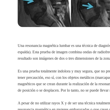
Una resonancia magnética lumbar es una técnica de diagnósti
espalda). Esta prueba de imagen combina ondas de radiofrec
resultado son imágenes de dos o tres dimensiones de la zon
Es una prueba totalmente indolora y muy segura, que no pre
tener precaución, eso sí, con los objetos metálicos (marcapa
magnéticos que se crean durante la realización de la reson
de posición o se desplacen. Por lo tanto, no se puede llevar 
A pesar de no utilizar rayos X y de ser una técnica totalmen
resonancia magnética en mujeres embarazadas o que crean p