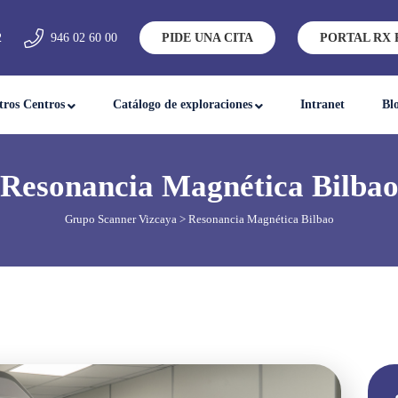
2
946 02 60 00
PIDE UNA CITA
PORTAL RX 
tros Centros
Catálogo de exploraciones
Intranet
Bl
Resonancia Magnética Bilba
Grupo Scanner Vizcaya
> Resonancia Magnética Bilbao