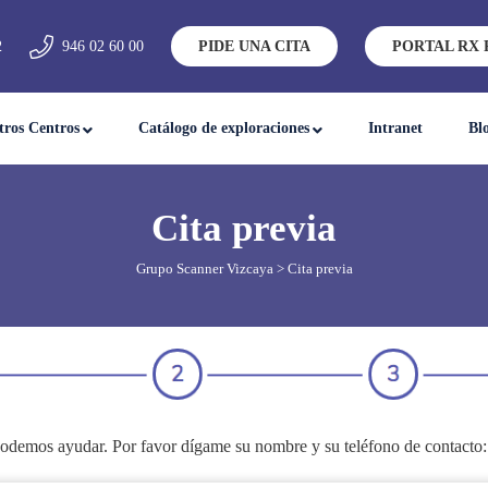
2
946 02 60 00
PIDE UNA CITA
PORTAL RX 
tros Centros
Catálogo de exploraciones
Intranet
Bl
Cita previa
Grupo Scanner Vizcaya
> Cita previa
le podemos ayudar. Por favor dígame su nombre y su teléfono de contacto: