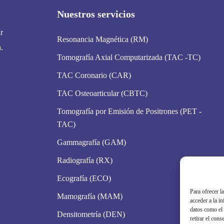
Nuestros servicios
r
Resonancia Magnética (RM)
.
Tomografía Axial Computarizada (TAC -TC)
TAC Coronario (CAR)
TAC Osteoarticular (CBTC)
Tomografía por Emisión de Positrones (PET -
TAC)
Gammagrafía (GAM)
Radiografía (RX)
Ecografía (ECO)
Para ofrecer l
Mamografía (MAM)
acceder a la i
datos como el 
Densitometría (DEN)
retirar el cons