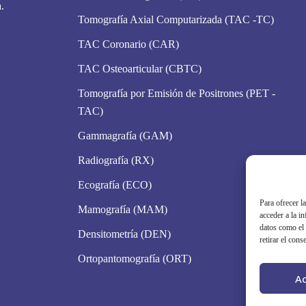
.
Tomografía Axial Computarizada (TAC -TC)
TAC Coronario (CAR)
TAC Osteoarticular (CBTC)
Tomografía por Emisión de Positrones (PET -
TAC)
Gammagrafía (GAM)
Radiografía (RX)
Ecografía (ECO)
Para ofrecer l
Mamografía (MAM)
acceder a la i
datos como el 
Densitometría (DEN)
retirar el cons
Ortopantomografía (ORT)
A