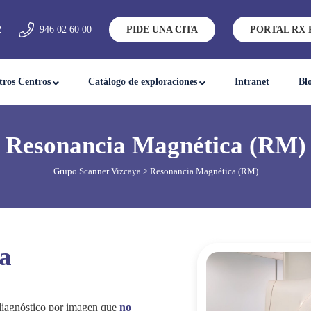
2
946 02 60 00
PIDE UNA CITA
PORTAL RX 
tros Centros
Catálogo de exploraciones
Intranet
Bl
Resonancia Magnética (RM)
Grupo Scanner Vizcaya
> Resonancia Magnética (RM)
ia
diagnóstico por imagen que
no