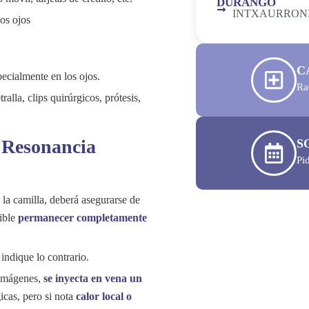
DURANGO
INTXAURROND
os ojos
C
pecialmente en los ojos.
Ra
ralla, clips quirúrgicos, prótesis,
e Resonancia
S
Pi
 la camilla, deberá asegurarse de
dible
permanecer completamente
 indique lo contrario.
s imágenes,
se inyecta en vena un
icas, pero si nota
calor local o