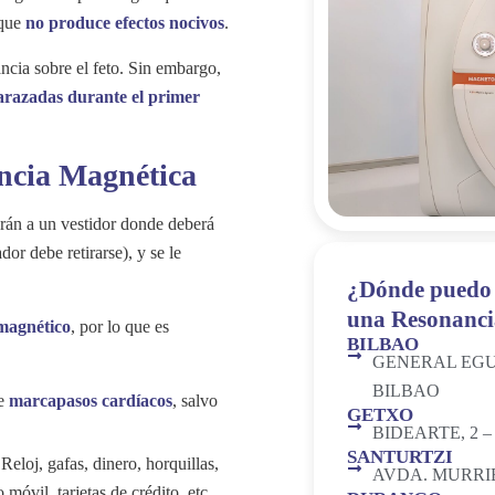
 que
no produce efectos nocivos
.
ncia sobre el feto. Sin embargo,
arazadas durante el primer
ncia Magnética
arán a un vestidor donde deberá
ador debe retirarse), y se le
¿Dónde puedo 
una Resonanc
magnético
, por lo que es
BILBAO
GENERAL EGUI
BILBAO
de
marcapasos cardíacos
, salvo
GETXO
BIDEARTE, 2 
SANTURTZI
Reloj, gafas, dinero, horquillas,
AVDA. MURRIE
 móvil, tarjetas de crédito, etc.