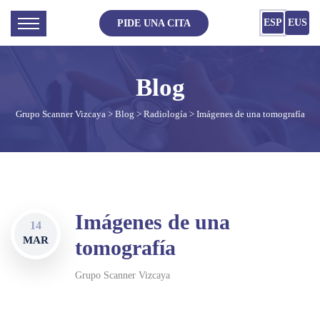
ESP
EUS
PIDE UNA CITA
Grupo Scanner Vizcaya
>
Blog
>
Radiología
> Imágenes de una tomografía
Imágenes de una
14
MAR
tomografía
Grupo Scanner Vizcaya