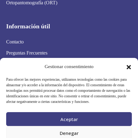
Ortopantomografía (ORT)
Información útil
Contacto
Preguntas Frecuentes
Aviso Legal
Gestionar consentimiento
Política de privacidad
Para ofrecer las mejores experiencias, utilizamos tecnologías como las cookies para
almacenar y/o acceder a la información del dispositivo. El consentimiento de estas
Política de cookies
tecnologías nos permitirá procesar datos como el comportamiento de navegación o las
identificaciones únicas en este sitio. No consentir o retirar el consentimiento, puede
Condiciones Generales
afectar negativamente a ciertas características y funciones.
Mapa Web
Aceptar
Síguenos en redes
Denegar