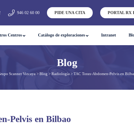
2
946 02 60 00
PIDE UNA CITA
PORTAL RX 
tros Centros
Catálogo de exploraciones
Intranet
Bl
rupo Scanner Vizcaya
>
Blog
>
Radiología
> TAC Torax-Abdomen-Pelvis en Bilb
-Pelvis en Bilbao