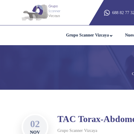
688 82 77 3
Grupo Scanner Vizcaya
Nues
G
TAC Torax-Abdomen
02
Grupo Scanner Vizcaya
NOV