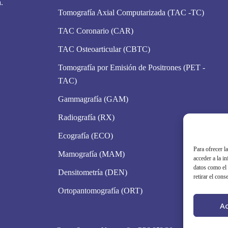
.
Tomografía Axial Computarizada (TAC -TC)
TAC Coronario (CAR)
TAC Osteoarticular (CBTC)
Tomografía por Emisión de Positrones (PET -
TAC)
Gammagrafía (GAM)
Radiografía (RX)
Ecografía (ECO)
Para ofrecer l
Mamografía (MAM)
acceder a la i
datos como el 
Densitometría (DEN)
retirar el cons
Ortopantomografía (ORT)
A