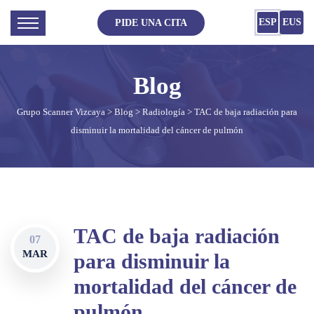
ESP
EUS
PIDE UNA CITA
Grupo Scanner Vizcaya
>
Blog
>
Radiología
> TAC de baja radiación para
disminuir la mortalidad del cáncer de pulmón
TAC de baja radiación
07
MAR
para disminuir la
mortalidad del cáncer de
pulmón