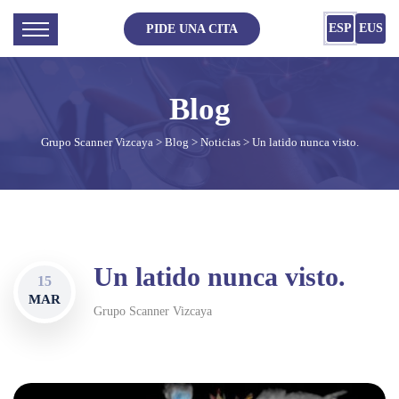
ESP
EUS
PIDE UNA CITA
Grupo Scanner Vizcaya
>
Blog
>
Noticias
> Un latido nunca visto.
Un latido nunca visto.
15
MAR
Grupo Scanner Vizcaya