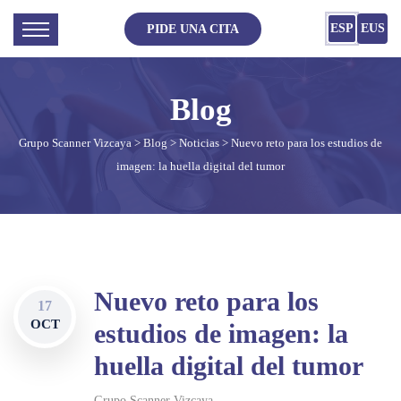
ESP
EUS
PIDE UNA CITA
Grupo Scanner Vizcaya
>
Blog
>
Noticias
> Nuevo reto para los estudios de
imagen: la huella digital del tumor
Nuevo reto para los
17
OCT
estudios de imagen: la
huella digital del tumor
Grupo Scanner Vizcaya