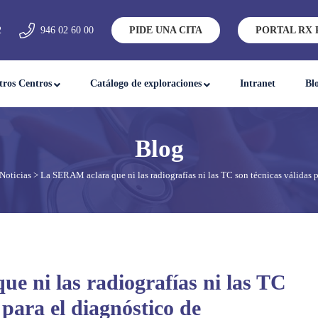
2
946 02 60 00
PIDE UNA CITA
PORTAL RX 
tros Centros
Catálogo de exploraciones
Intranet
Bl
Noticias
> La SERAM aclara que ni las radiografías ni las TC son técnicas válidas p
 ni las radiografías ni las TC
 para el diagnóstico de