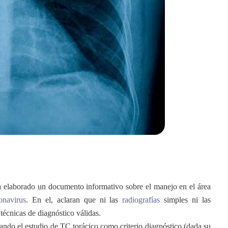
laborado un documento informativo sobre el manejo en el área
onavirus
. En el, aclaran que ni las
radiografías
simples ni las
écnicas de diagnóstico válidas.
ando el estudio de TC torácico como criterio diagnóstico (dada su