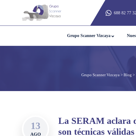
688 82 77 3
Grupo Scanner Vizcaya
Nues
Grupo Scanner Vizcaya
>
Blog
>
La SERAM aclara que
13
son técnicas válidas
AGO