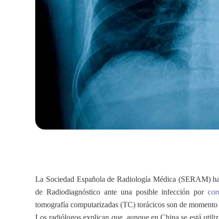
La Sociedad Española de Radiología Médica (SERAM) ha e
de Radiodiagnóstico ante una posible infección por
cor
tomografía computarizadas (TC) torácicos son de momento t
Los radiólogos explican que, aunque en China se está utiliz