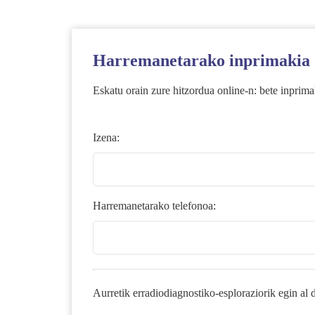
Harremanetarako inprimakia
Eskatu orain zure hitzordua online-n: bete inprima
Izena:
Harremanetarako telefonoa:
Aurretik erradiodiagnostiko-esploraziorik egin al