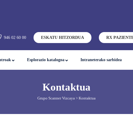
946 02 60 00
ESKATU HITZORDUA
RX PAZIENT
ntroak
Esplorazio katalogoa
Intraneterako sarbidea
Kontaktua
Grupo Scanner Vizcaya
> Kontaktua