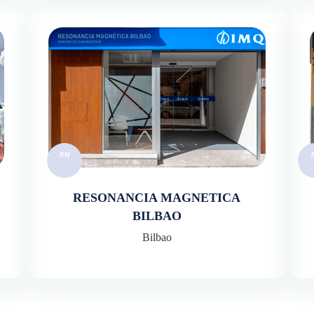
RESONANCIA MAGNETICA
BILBAO
Bilbao