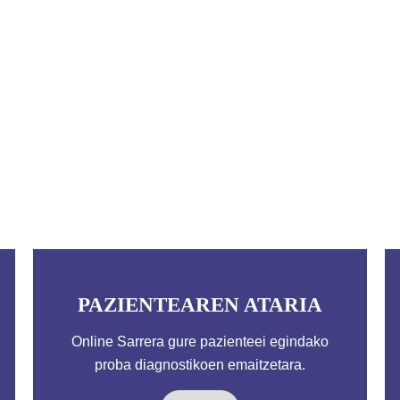
PAZIENTEAREN ATARIA
Online Sarrera gure pazienteei egindako
proba diagnostikoen emaitzetara.