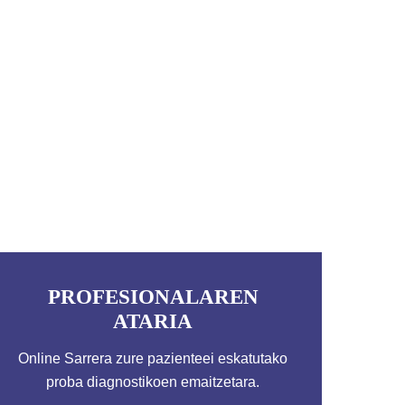
PROFESIONALAREN
ATARIA
Online Sarrera zure pazienteei eskatutako
proba diagnostikoen emaitzetara.