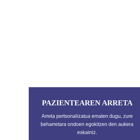
PAZIENTEAREN ARRETA
Arreta pertsonalizatua ematen dugu, zure
beharretara ondoen egokitzen den aukera
eskainiz.