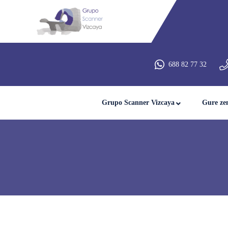
688 82 77 32
Grupo Scanner Vizcaya
Gure ze