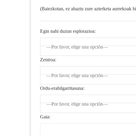
(Baiezkotan, ez ahaztu zure azterketa aurrekoak h
Egin nahi duzun esplorazioa:
—Por favor, elige una opción—
Zentroa:
—Por favor, elige una opción—
Ordu-erabilgarritasuna:
—Por favor, elige una opción—
Gaia: