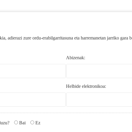
kia, adierazi zure ordu-erabilgarritasuna eta harremanetan jarriko gara 
Abizenak:
Helbide elektronikoa:
 duzu?
Bai
Ez