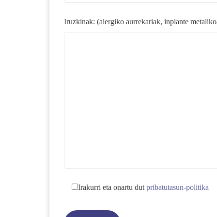
Iruzkinak:
(alergiko aurrekariak, inplante metaliko
Irakurri eta onartu dut
pribatutasun-politika