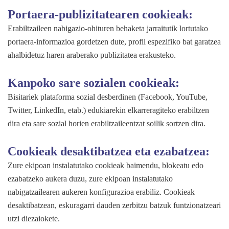
Portaera-publizitatearen cookieak:
Erabiltzaileen nabigazio-ohituren behaketa jarraitutik lortutako
portaera-informazioa gordetzen dute, profil espezifiko bat garatzea
ahalbidetuz haren araberako publizitatea erakusteko.
Kanpoko sare sozialen cookieak:
Bisitariek plataforma sozial desberdinen (Facebook, YouTube,
Twitter, LinkedIn, etab.) edukiarekin elkarreragiteko erabiltzen
dira eta sare sozial horien erabiltzaileentzat soilik sortzen dira.
Cookieak desaktibatzea eta ezabatzea:
Zure ekipoan instalatutako cookieak baimendu, blokeatu edo
ezabatzeko aukera duzu, zure ekipoan instalatutako
nabigatzailearen aukeren konfigurazioa erabiliz. Cookieak
desaktibatzean, eskuragarri dauden zerbitzu batzuk funtzionatzeari
utzi diezaiokete.