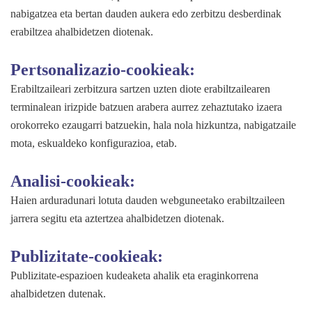
nabigatzea eta bertan dauden aukera edo zerbitzu desberdinak
erabiltzea ahalbidetzen diotenak.
Pertsonalizazio-cookieak:
Erabiltzaileari zerbitzura sartzen uzten diote erabiltzailearen
terminalean irizpide batzuen arabera aurrez zehaztutako izaera
orokorreko ezaugarri batzuekin, hala nola hizkuntza, nabigatzaile
mota, eskualdeko konfigurazioa, etab.
Analisi-cookieak:
Haien arduradunari lotuta dauden webguneetako erabiltzaileen
jarrera segitu eta aztertzea ahalbidetzen diotenak.
Publizitate-cookieak:
Publizitate-espazioen kudeaketa ahalik eta eraginkorrena
ahalbidetzen dutenak.