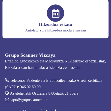
Hitzordua eskatu
Antolatu zure hitzordua modu errazean
Grupo Scanner Vizcaya
Erradiodiagnostikoko eta Medikuntza Nuklearreko espezialistak,
Bizkaia osoan banatutako asistentzia-zentroekin.
Telefonoa Paziente eta Erabiltzaileentzako Arreta Zerbitzua
(SAPU):
946 02 60 00
Astelehenetik Ostiralera 8:00etatik 21:30era
sapu@gruposcanner.biz