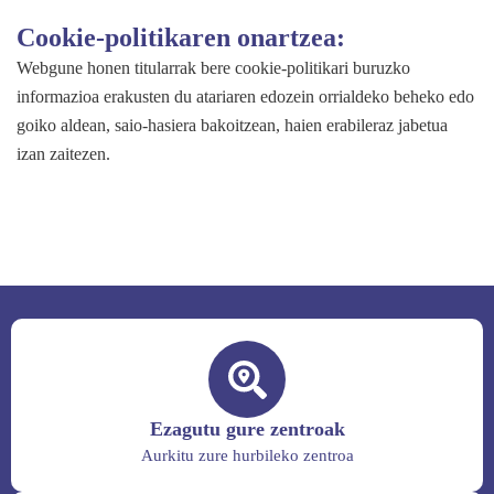
Cookie-politikaren onartzea:
Webgune honen titularrak bere cookie-politikari buruzko
informazioa erakusten du atariaren edozein orrialdeko beheko edo
goiko aldean, saio-hasiera bakoitzean, haien erabileraz jabetua
izan zaitezen.
Ezagutu gure zentroak
Aurkitu zure hurbileko zentroa