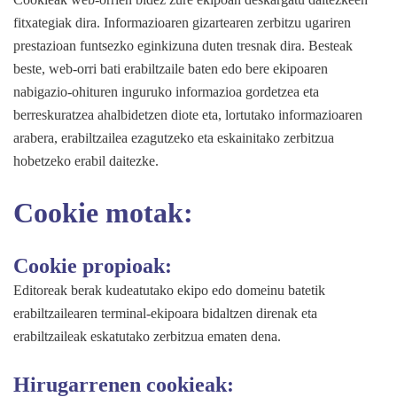
fitxategiak dira. Informazioaren gizartearen zerbitzu ugariren
prestazioan funtsezko eginkizuna duten tresnak dira. Besteak
beste, web-orri bati erabiltzaile baten edo bere ekipoaren
nabigazio-ohituren inguruko informazioa gordetzea eta
berreskuratzea ahalbidetzen diote eta, lortutako informazioaren
arabera, erabiltzailea ezagutzeko eta eskainitako zerbitzua
hobetzeko erabil daitezke.
Cookie motak:
Cookie propioak:
Editoreak berak kudeatutako ekipo edo domeinu batetik
erabiltzailearen terminal-ekipoara bidaltzen direnak eta
erabiltzaileak eskatutako zerbitzua ematen dena.
Hirugarrenen cookieak: