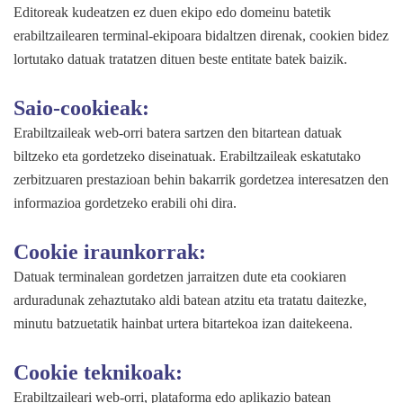
Editoreak kudeatzen ez duen ekipo edo domeinu batetik
erabiltzailearen terminal-ekipoara bidaltzen direnak, cookien bidez
lortutako datuak tratatzen dituen beste entitate batek baizik.
Saio-cookieak:
Erabiltzaileak web-orri batera sartzen den bitartean datuak
biltzeko eta gordetzeko diseinatuak. Erabiltzaileak eskatutako
zerbitzuaren prestazioan behin bakarrik gordetzea interesatzen den
informazioa gordetzeko erabili ohi dira.
Cookie iraunkorrak:
Datuak terminalean gordetzen jarraitzen dute eta cookiaren
arduradunak zehaztutako aldi batean atzitu eta tratatu daitezke,
minutu batzuetatik hainbat urtera bitartekoa izan daitekeena.
Cookie teknikoak:
Erabiltzaileari web-orri, plataforma edo aplikazio batean