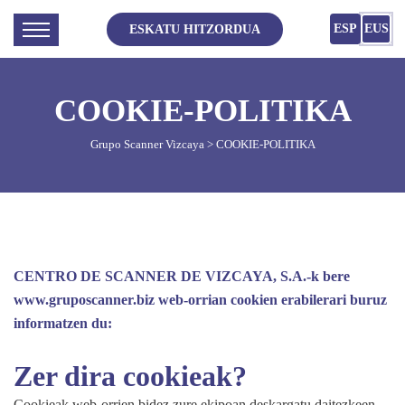
ESP
EUS
ESKATU HITZORDUA
COOKIE-POLITIKA
Grupo Scanner Vizcaya
> COOKIE-POLITIKA
CENTRO DE SCANNER DE VIZCAYA, S.A.-k bere
www.gruposcanner.biz web-orrian cookien erabilerari buruz
informatzen du:
Zer dira cookieak?
Cookieak web-orrien bidez zure ekipoan deskargatu daitezkeen