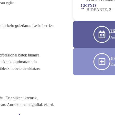
an egitea.
GETXO
BIDEARTE, 2 
detekzio goiztiarra. Lesio berrien
Hi
An
rofesional batek bularra
E
atekin konprimatzen du.
Er
ibleak hobeto detektatzea
du. Ez aplikatu kremak,
ean. Aurreko mamografiak ekarri.