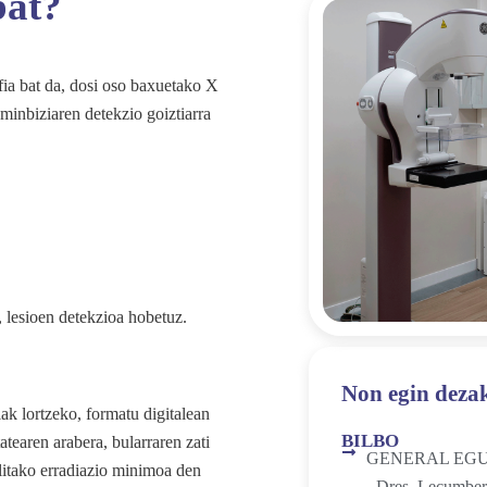
bat?
fia bat da, dosi oso baxuetako X
-minbiziaren detekzio goiztiarra
 lesioen detekzioa hobetuz.
Non egin dez
ak lortzeko, formatu digitalean
BILBO
atearen arabera, bularraren zati
GENERAL EGUI
litako erradiazio minimoa den
- Dres. Lecumber