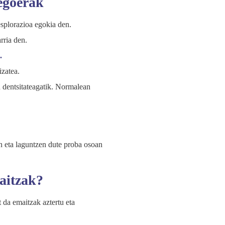
egoerak
esplorazioa egokia den.
rria den.
.
izatea.
dentsitateagatik. Normalean
n eta laguntzen dute proba osoan
aitzak?
 da emaitzak aztertu eta