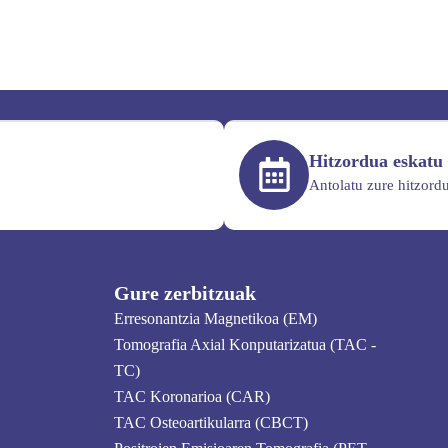
Hitzordua eskatu
Antolatu zure hitzor
Gure zerbitzuak
Erresonantzia Magnetikoa (EM)
Tomografia Axial Konputarizatua (TAC -
TC)
TAC Koronarioa (CAR)
TAC Osteoartikularra (CBCT)