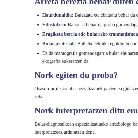
Arreta berezia behar duten 
Haurdunaldia:
Baieztatu eta ebaluatu behar da 
Edoskitzea:
Balioetsi behar da proba gomendaga
Eragiketa berria edo bularreko traumatismoa
Bular-protesiak
: Baliteke teknika egokitu behar 
Ez da mamografia gomendagarria bular-ehunaren 
ekografia aukeratzen da.
Nork egiten du proba?
Osasun-profesional espezializatuek pazientea gidatze
zehar.
Nork interpretatzen ditu em
Bular-diagnostikoan espezializatutako erradiologo bat
interpretatzeaz arduratzen dena.