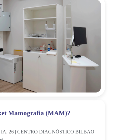
aket Mamografia (MAM)?
A, 26 | CENTRO DIAGNÓSTICO BILBAO
ri