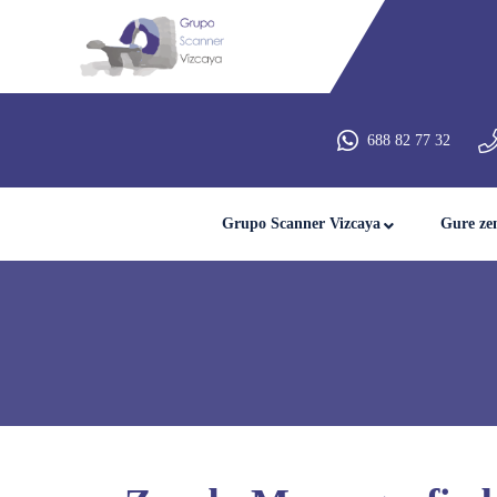
688 82 77 32
Grupo Scanner Vizcaya
Gure ze