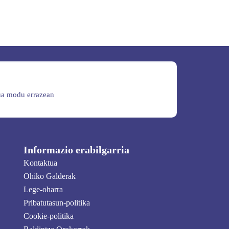
dua modu errazean
Informazio erabilgarria
Kontaktua
Ohiko Galderak
Lege-oharra
Pribatutasun-politika
Cookie-politika