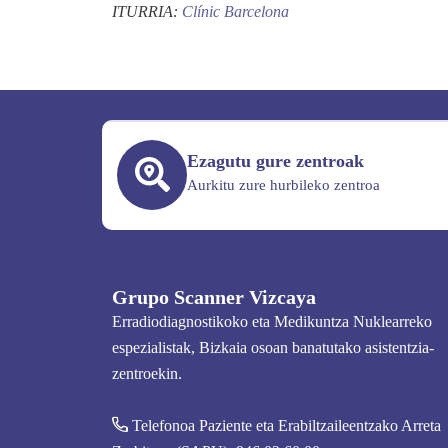
ITURRIA:
Clínic Barcelona
Ezagutu gure zentroak
Aurkitu zure hurbileko zentroa
Grupo Scanner Vizcaya
Erradiodiagnostikoko eta Medikuntza Nuklearreko
espezialistak, Bizkaia osoan banatutako asistentzia-
zentroekin.
Telefonoa Paziente eta Erabiltzaileentzako Arreta