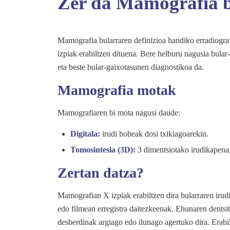
Zer da Mamografia 
Mamografia bularraren definizioa handiko erradiogra
izpiak erabiltzen dituena. Bere helburu nagusia bular
eta beste bular-gaixotasunen diagnostikoa da.
Mamografia motak
Mamografiaren bi mota nagusi daude:
Digitala:
irudi hobeak dosi txikiagoarekin.
Tomosintesia (3D):
3 dimentsiotako irudikapena,
Zertan datza?
Mamografian X izpiak erabiltzen dira bularraren irudi
edo filmean erregistra daitezkeenak. Ehunaren dentsit
desberdinak argiago edo ilunago agertuko dira. Erabi