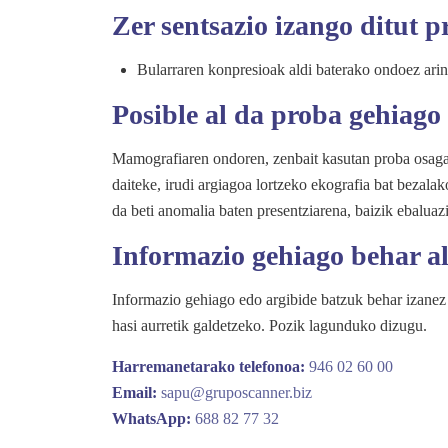
Zer sentsazio izango ditut 
Bularraren konpresioak aldi baterako ondoez arin
Posible al da proba gehiago
Mamografiaren ondoren, zenbait kasutan proba osagar
daiteke, irudi argiagoa lortzeko ekografia bat bezala
da beti anomalia baten presentziarena, baizik ebalua
Informazio gehiago behar a
Informazio gehiago edo argibide batzuk behar izanez 
hasi aurretik galdetzeko. Pozik lagunduko dizugu.
Harremanetarako telefonoa:
946 02 60 00
Email:
sapu@gruposcanner.biz
WhatsApp:
688 82 77 32