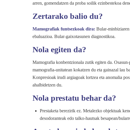
arren, gomendatzen da proba soilik ezinbestekoa dene
Zertarako balio du?
Mamografiak funtsezkoak dira:
Bular-minbiziaren 
ebaluazioa. Bular-gaixotasunen diagnostikoa.
Nola egiten da?
Mamografia konbentzionala zutik egiten da. Osasun-p
mamografia-unitatean kokatzen du eta gainazal lau b
Konpresioak irudi argiagoak lortzea eta anomalia pos
ahalbidetzen du.
Nola prestatu behar da?
Prestaketa berezirik ez. Metalezko objektuak ken
desodoranteak edo talko-hautsak besapean/bularr