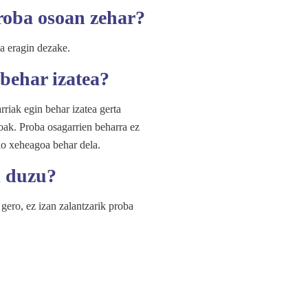
proba osoan zehar?
a eragin dezake.
 behar izatea?
riak egin behar izatea gerta
koak. Proba osagarrien beharra ez
zio xeheagoa behar dela.
l duzu?
gero, ez izan zalantzarik proba