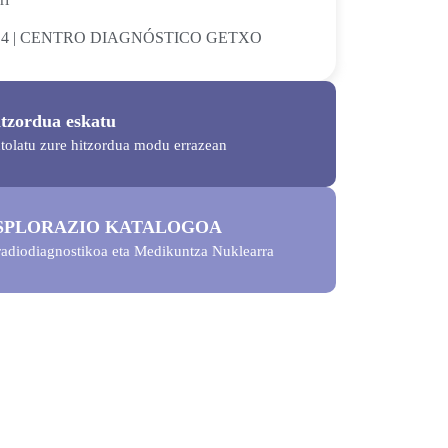
– 4 | CENTRO DIAGNÓSTICO GETXO
tzordua eskatu
tolatu zure hitzordua modu errazean
SPLORAZIO KATALOGOA
radiodiagnostikoa eta Medikuntza Nuklearra