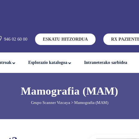
946 02 60 00
ESKATU HITZORDUA
RX PAZIENT
ntroak
Esplorazio katalogoa
Intraneterako sarbidea
Mamografia (MAM)
Grupo Scanner Vizcaya
> Mamografia (MAM)