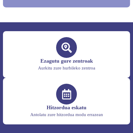
Ezagutu gure zentroak
Aurkitu zure hurbileko zentroa
Hitzordua eskatu
Antolatu zure hitzordua modu errazean