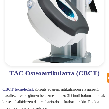
TAC Osteoartikularra (CBCT)
CBCT teknologiak
gorputz-adarren, artikulazioen eta aurpegi-
masailezurreko egituren bereizmen altuko 3D irudi bolumentrikoak
lortzea ahalbidetzen du erradiazio-dosi ultrabaxuarekin. Egokia
mikrofraktura ezkutatuetarako.