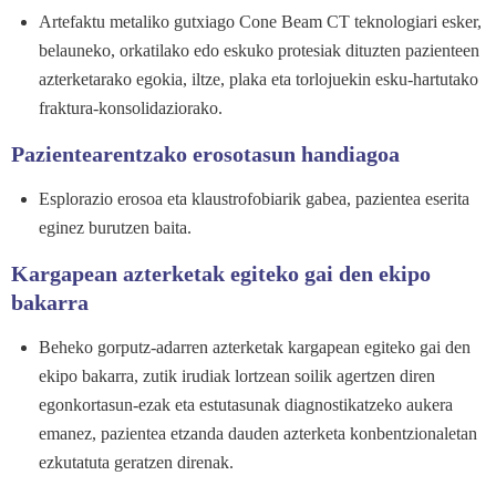
Artefaktu metaliko gutxiago Cone Beam CT teknologiari esker,
belauneko, orkatilako edo eskuko protesiak dituzten pazienteen
azterketarako egokia, iltze, plaka eta torlojuekin esku-hartutako
fraktura-konsolidaziorako.
Pazientearentzako erosotasun handiagoa
Esplorazio erosoa eta klaustrofobiarik gabea, pazientea eserita
eginez burutzen baita.
Kargapean azterketak egiteko gai den ekipo
bakarra
Beheko gorputz-adarren azterketak kargapean egiteko gai den
ekipo bakarra, zutik irudiak lortzean soilik agertzen diren
egonkortasun-ezak eta estutasunak diagnostikatzeko aukera
emanez, pazientea etzanda dauden azterketa konbentzionaletan
ezkutatuta geratzen direnak.