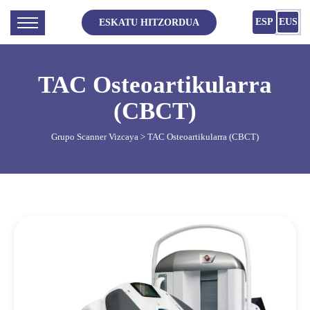
ESP
EUS
ESKATU HITZORDUA
TAC Osteoartikularra
(CBCT)
Grupo Scanner Vizcaya
> TAC Osteoartikularra (CBCT)