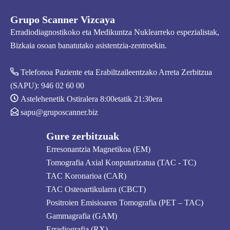
Grupo Scanner Vizcaya
Erradiodiagnostikoko eta Medikuntza Nuklearreko espezialistak,
Bizkaia osoan banatutako asistentzia-zentroekin.
Telefonoa Paziente eta Erabiltzaileentzako Arreta Zerbitzua
(SAPU):
946 02 60 00
Astelehenetik Ostiralera 8:00etatik 21:30era
sapu@gruposcanner.biz
Gure zerbitzuak
Erresonantzia Magnetikoa (EM)
Tomografia Axial Konputarizatua (TAC - TC)
TAC Koronarioa (CAR)
TAC Osteoartikularra (CBCT)
Positroien Emisioaren Tomografia (PET – TAC)
Gammagrafia (GAM)
Erradiografia (RX)