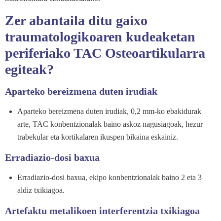
Zer abantaila ditu gaixo
traumatologikoaren kudeaketan
periferiako TAC Osteoartikularra
egiteak?
Aparteko bereizmena duten irudiak
Aparteko bereizmena duten irudiak, 0,2 mm-ko ebakidurak
arte, TAC konbentzionalak baino askoz nagusiagoak, hezur
trabekular eta kortikalaren ikuspen bikaina eskainiz.
Erradiazio-dosi baxua
Erradiazio-dosi baxua, ekipo konbentzionalak baino 2 eta 3
aldiz txikiagoa.
Artefaktu metalikoen interferentzia txikiagoa