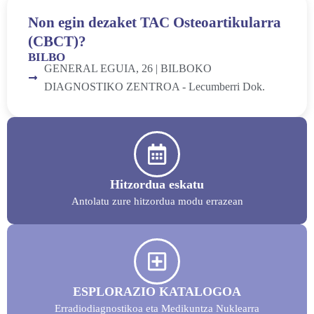
Non egin dezaket TAC Osteoartikularra
(CBCT)?
BILBO
GENERAL EGUIA, 26 | BILBOKO
DIAGNOSTIKO ZENTROA - Lecumberri Dok.
Hitzordua eskatu
Antolatu zure hitzordua modu errazean
ESPLORAZIO KATALOGOA
Erradiodiagnostikoa eta Medikuntza Nuklearra