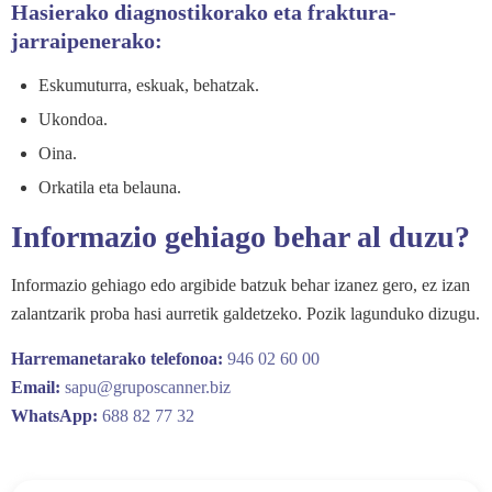
Hasierako diagnostikorako eta fraktura-
jarraipenerako:
Eskumuturra, eskuak, behatzak.
Ukondoa.
Oina.
Orkatila eta belauna.
Informazio gehiago behar al duzu?
Informazio gehiago edo argibide batzuk behar izanez gero, ez izan
zalantzarik proba hasi aurretik galdetzeko. Pozik lagunduko dizugu.
Harremanetarako telefonoa:
946 02 60 00
Email:
sapu@gruposcanner.biz
WhatsApp:
688 82 77 32