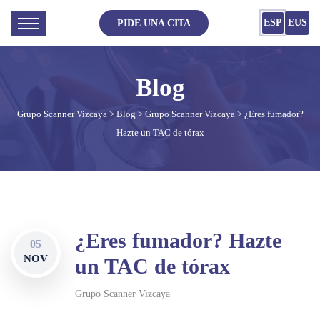
ESP
EUS
PIDE UNA CITA
Grupo Scanner Vizcaya
>
Blog
>
Grupo Scanner Vizcaya
> ¿Eres fumador?
Hazte un TAC de tórax
¿Eres fumador? Hazte
05
NOV
un TAC de tórax
Grupo Scanner Vizcaya