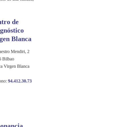
tro de
gnóstico
gen Blanca
estro Mendiri, 2
 Bilbao
ca Virgen Blanca
ono:
94.412.30.73
onancia