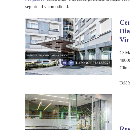
seguridad y comodidad.
Cen
Dia
Vir
C/ Ma
48006
Clíni
Teléf
Res