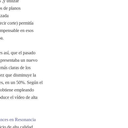
,y utilizar
os de planos
izada
cir corte) permitía
 impensable en esos
ba.
s así, que el pasado
 presentaba un nuevo
más claras de los
 vez que disminuye la
tes, en un 50%. Según el
e obtiene empleando
duce el vídeo de alta
ances en Resonancia
cio de alta calidad,