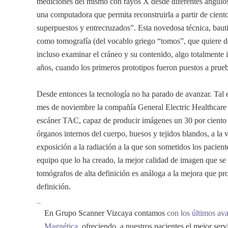
mediciones del mismo con rayos X desde diferentes ángulos 
una computadora que permita reconstruirla a partir de cient
superpuestos y entrecruzados”. Esta novedosa técnica, baut
como tomografía (del vocablo griego “tomos”, que quiere de
incluso examinar el cráneo y su contenido, algo totalmente
años, cuando los primeros prototipos fueron puestos a prue
Desde entonces la tecnología no ha parado de avanzar. Tal e
mes de noviembre la compañía General Electric Healthcare
escáner TAC, capaz de producir imágenes un 30 por ciento 
órganos internos del cuerpo, huesos y tejidos blandos, a la
exposición a la radiación a la que son sometidos los pacien
equipo que lo ha creado, la mejor calidad de imagen que s
tomógrafos de alta definición es análoga a la mejora que pro
definición.
_
En Grupo Scanner Vizcaya contamos
con los últimos av
Magnética
ofreciendo a nuestros pacientes el mejor servi