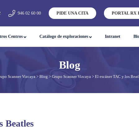
2
946 02 60 00
PIDE UNA CITA
PORTAL RX 
tros Centros
Catálogo de exploraciones
Intranet
Bl
upo Scanner Vizcaya
>
Blog
>
Grupo Scanner Vizcaya
> El escáner TAC y los Beat
s Beatles