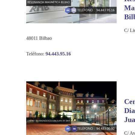
Ma
Bil
C/ Li
48011 Bilbao
Teléfono:
94.443.95.16
Cen
Dia
Jua
C/ Av