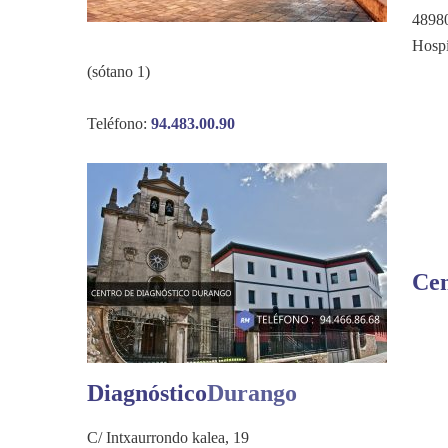
48980
Hospi
(sótano 1)
Teléfono:
94.483.00.90
Cen
Diagnóstico
Durango
C/ Intxaurrondo kalea, 19