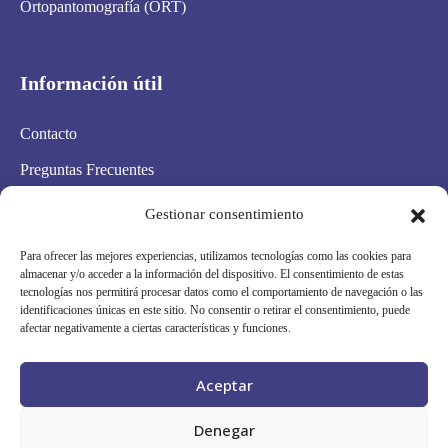
Ortopantomografía (ORT)
Información útil
Contacto
Preguntas Frecuentes
Aviso Legal
Gestionar consentimiento
Política de privacidad
Para ofrecer las mejores experiencias, utilizamos tecnologías como las cookies para
almacenar y/o acceder a la información del dispositivo. El consentimiento de estas
Política de cookies
tecnologías nos permitirá procesar datos como el comportamiento de navegación o las
identificaciones únicas en este sitio. No consentir o retirar el consentimiento, puede
Condiciones Generales
afectar negativamente a ciertas características y funciones.
Mapa Web
Aceptar
Síguenos en redes
Denegar