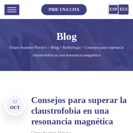
ESP
EUS
PIDE UNA CITA
Grupo Scanner Vizcaya
>
Blog
>
Radiología
> Consejos para superar la
claustrofobia en una resonancia magnética
Consejos para superar la
12
OCT
claustrofobia en una
resonancia magnética
Grupo Scanner Vizcaya