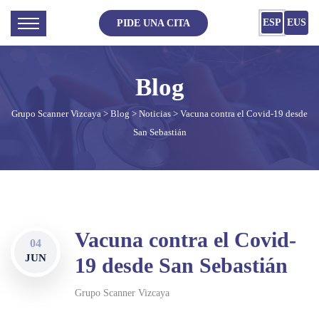
ESP
EUS
PIDE UNA CITA
Grupo Scanner Vizcaya
>
Blog
>
Noticias
> Vacuna contra el Covid-19 desde
San Sebastián
Vacuna contra el Covid-
04
JUN
19 desde San Sebastián
Grupo Scanner Vizcaya