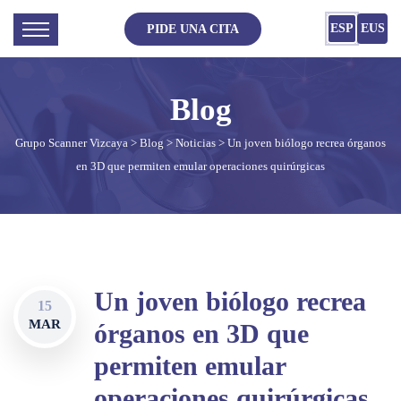
ESP
EUS
PIDE UNA CITA
Grupo Scanner Vizcaya
>
Blog
>
Noticias
> Un joven biólogo recrea órganos
en 3D que permiten emular operaciones quirúrgicas
Un joven biólogo recrea
15
MAR
órganos en 3D que
permiten emular
operaciones quirúrgicas