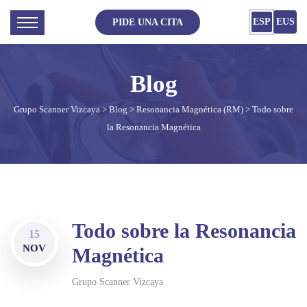
ESP
EUS
PIDE UNA CITA
Grupo Scanner Vizcaya
>
Blog
>
Resonancia Magnética (RM)
> Todo sobre
la Resonancia Magnética
Todo sobre la Resonancia
15
NOV
Magnética
Grupo Scanner Vizcaya