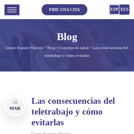
ESP
EUS
PIDE UNA CITA
Grupo Scanner Vizcaya
>
Blog
>
Consejos de salud
> Las consecuencias del
teletrabajo y cómo evitarlas
Las consecuencias del
18
MAR
teletrabajo y cómo
evitarlas
Grupo Scanner Vizcaya