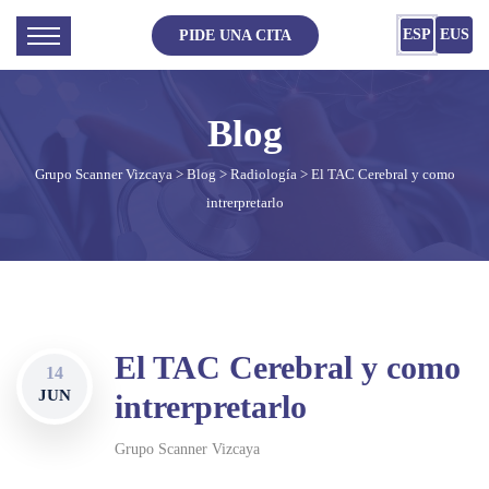
ESP
EUS
PIDE UNA CITA
Grupo Scanner Vizcaya
>
Blog
>
Radiología
> El TAC Cerebral y como
intrerpretarlo
El TAC Cerebral y como
14
JUN
intrerpretarlo
Grupo Scanner Vizcaya