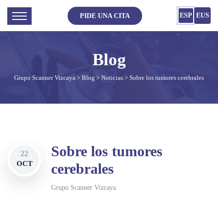
ESP
EUS
PIDE UNA CITA
Grupo Scanner Vizcaya
>
Blog
>
Noticias
> Sobre los tumores cerebrales
Sobre los tumores
22
OCT
cerebrales
Grupo Scanner Vizcaya