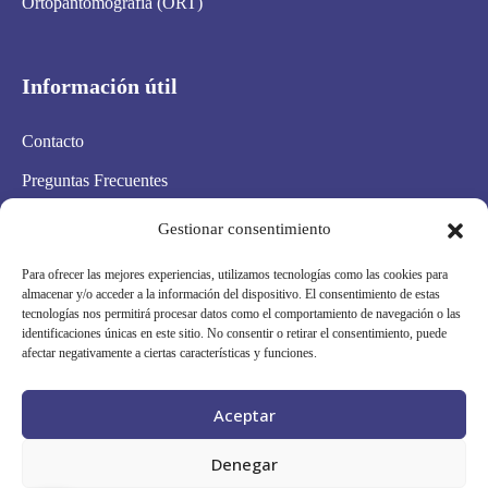
Ortopantomografía (ORT)
Información útil
Contacto
Preguntas Frecuentes
Aviso Legal
Gestionar consentimiento
Política de privacidad
Para ofrecer las mejores experiencias, utilizamos tecnologías como las cookies para
almacenar y/o acceder a la información del dispositivo. El consentimiento de estas
Política de cookies
tecnologías nos permitirá procesar datos como el comportamiento de navegación o las
identificaciones únicas en este sitio. No consentir o retirar el consentimiento, puede
Condiciones Generales
afectar negativamente a ciertas características y funciones.
Mapa Web
Aceptar
Síguenos en redes
Denegar