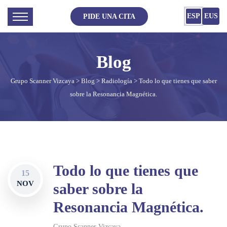
ESP
EUS
PIDE UNA CITA
Grupo Scanner Vizcaya
>
Blog
>
Radiología
> Todo lo que tienes que saber
sobre la Resonancia Magnética.
Todo lo que tienes que
15
NOV
saber sobre la
Resonancia Magnética.
Grupo Scanner Vizcaya