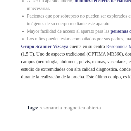
Al ser un aparato abierto,
minimiza el efecto de claustr
innecesarias.
Pacientes que por sobrepeso no pueden ser explorados 
imágenes de su cuerpo mediante este aparato.
Mayor facilidad de acceso al aparato para las
personas 
Los niños pueden estar acompañados por sus padres, ma
Grupo Scanner Vizcaya
cuenta en su centro
Resonancia M
(1,5 T). Uno de aspecto tradicional (OPTIMA MR360), dotad
campos (neurología, abdomen, pelvis, mamas, vasculares, 
estudio de extremidades con alta calidad diagnostica, donde
durante la realización de la prueba. Este último equipo, es i
Tags:
resonancia magnetica abierta