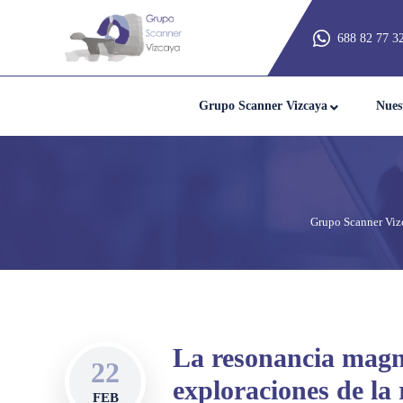
688 82 77 3
Grupo Scanner Vizcaya
Nues
Grupo Scanner Viz
La resonancia magné
22
exploraciones de la 
FEB