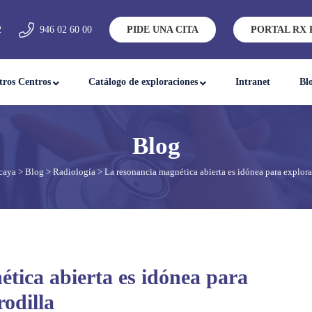
2
946 02 60 00
PIDE UNA CITA
PORTAL RX 
tros Centros
Catálogo de exploraciones
Intranet
Bl
caya
>
Blog
>
Radiología
> La resonancia magnética abierta es idónea para explorac
tica abierta es idónea para
rodilla