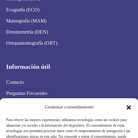
Ecografía (ECO)
Mamografía (MAM)
Densitometría (DEN)
Ortopantomografía (ORT)
Información útil
Contacto
Preguntas Frecuentes
Aviso Legal
Gestionar consentimiento
Política de privacidad
Para ofrecer las mejores experiencias, utilizamos tecnologías como las cookies para
almacenar y/o acceder a la información del dispositivo. El consentimiento de estas
Política de cookies
tecnologías nos permitirá procesar datos como el comportamiento de navegación o las
identificaciones únicas en este sitio. No consentir o retirar el consentimiento, puede
Condiciones Generales