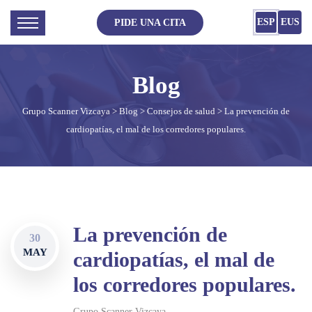
ESP
EUS
PIDE UNA CITA
Grupo Scanner Vizcaya
>
Blog
>
Consejos de salud
> La prevención de
cardiopatías, el mal de los corredores populares.
La prevención de
30
MAY
cardiopatías, el mal de
los corredores populares.
Grupo Scanner Vizcaya