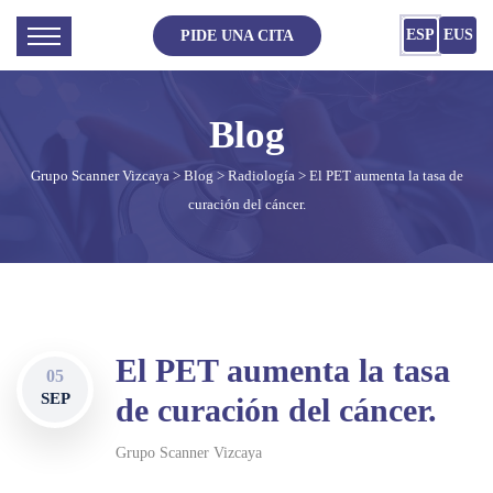
ESP
EUS
PIDE UNA CITA
Grupo Scanner Vizcaya
>
Blog
>
Radiología
> El PET aumenta la tasa de
curación del cáncer.
El PET aumenta la tasa
05
SEP
de curación del cáncer.
Grupo Scanner Vizcaya