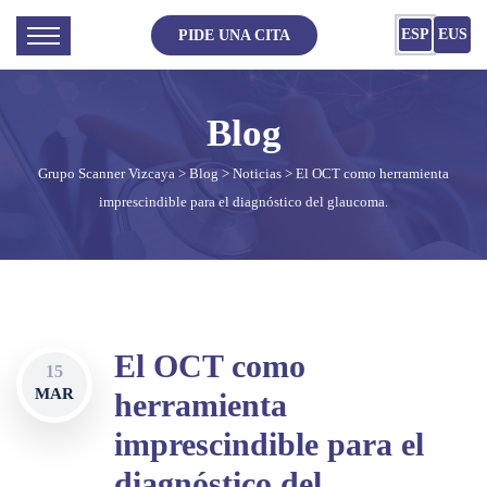
ESP
EUS
PIDE UNA CITA
Grupo Scanner Vizcaya
>
Blog
>
Noticias
> El OCT como herramienta
imprescindible para el diagnóstico del glaucoma.
El OCT como
15
MAR
herramienta
imprescindible para el
diagnóstico del