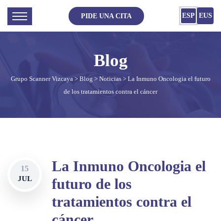
ESP
EUS
PIDE UNA CITA
Grupo Scanner Vizcaya
>
Blog
>
Noticias
> La Inmuno Oncologia el futuro
de los tratamientos contra el cáncer
La Inmuno Oncologia el
15
JUL
futuro de los
tratamientos contra el
cáncer