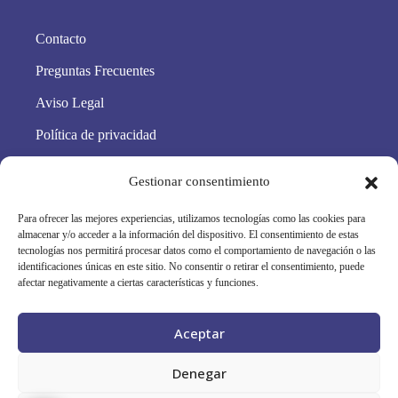
Contacto
Preguntas Frecuentes
Aviso Legal
Política de privacidad
Política de cookies
Gestionar consentimiento
Condiciones Generales
Para ofrecer las mejores experiencias, utilizamos tecnologías como las cookies para
Mapa Web
almacenar y/o acceder a la información del dispositivo. El consentimiento de estas
tecnologías nos permitirá procesar datos como el comportamiento de navegación o las
identificaciones únicas en este sitio. No consentir o retirar el consentimiento, puede
Síguenos en redes
afectar negativamente a ciertas características y funciones.
Aceptar
Denegar
Grupo Scanner Vizcaya © · RPS 253/26