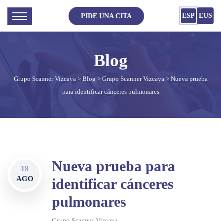
ESP
EUS
PIDE UNA CITA
Grupo Scanner Vizcaya
>
Blog
>
Grupo Scanner Vizcaya
> Nueva prueba
para identificar cánceres pulmonares
Nueva prueba para
18
AGO
identificar cánceres
pulmonares
Grupo Scanner Vizcaya