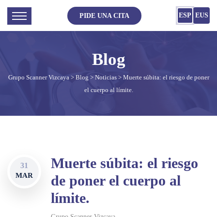
ESP
EUS
PIDE UNA CITA
Grupo Scanner Vizcaya
>
Blog
>
Noticias
> Muerte súbita: el riesgo de poner
el cuerpo al límite.
Muerte súbita: el riesgo
31
MAR
de poner el cuerpo al
límite.
Grupo Scanner Vizcaya