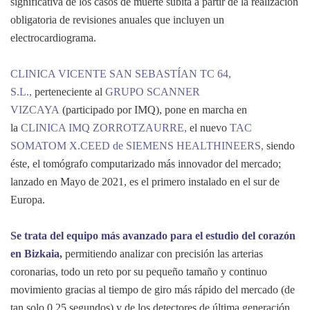
significativa de los casos de muerte súbita a partir de la realización
obligatoria de revisiones anuales que incluyen un
electrocardiograma.
CLINICA VICENTE SAN SEBASTÍAN TC 64,
S.L.,
perteneciente al
GRUPO SCANNER
VIZCAYA
(participado por IMQ), pone en marcha en
la
CLINICA IMQ ZORROTZAURRE,
el nuevo
TAC
SOMATOM X.CEED de SIEMENS HEALTHINEERS,
siendo
éste, el tomógrafo computarizado más innovador del mercado;
lanzado en Mayo de 2021, es el primero instalado en el sur de
Europa.
Se trata del equipo más avanzado para el estudio del corazón
en Bizkaia,
permitiendo analizar con precisión las arterias
coronarias, todo un reto por su pequeño tamaño y continuo
movimiento gracias al tiempo de giro más rápido del mercado (de
tan solo 0.25 segundos) y de los detectores de última generación