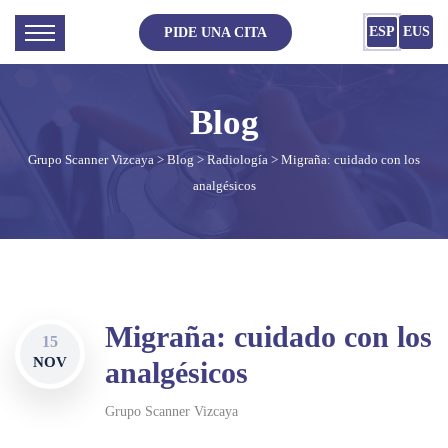
ESP
EUS
PIDE UNA CITA
Grupo Scanner Vizcaya
>
Blog
>
Radiología
> Migraña: cuidado con los
analgésicos
Migraña: cuidado con los
15
NOV
analgésicos
Grupo Scanner Vizcaya