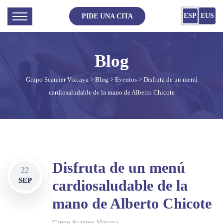
ESP
EUS
PIDE UNA CITA
Grupo Scanner Vizcaya
>
Blog
>
Eventos
> Disfruta de un menú
cardiosaludable de la mano de Alberto Chicote
Disfruta de un menú
22
SEP
cardiosaludable de la
mano de Alberto Chicote
Grupo Scanner Vizcaya