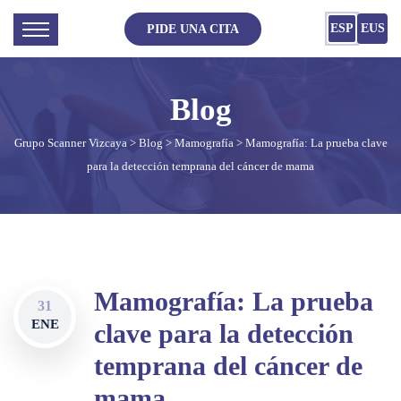
ESP
EUS
PIDE UNA CITA
Grupo Scanner Vizcaya
>
Blog
>
Mamografía
> Mamografía: La prueba clave
para la detección temprana del cáncer de mama
Mamografía: La prueba
31
ENE
clave para la detección
temprana del cáncer de
mama