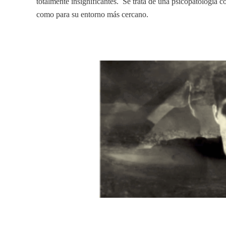
totalmente insignificantes. Se trata de una psicopatología 
como para su entorno más cercano.
_