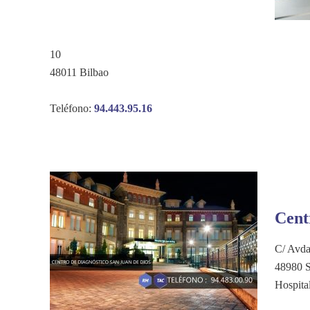
10
48011 Bilbao
Teléfono:
94.443.95.16
Cent
C/ Avda
48980 S
Hospita