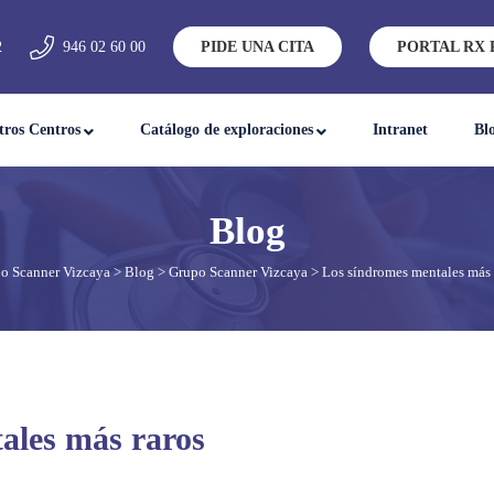
2
946 02 60 00
PIDE UNA CITA
PORTAL RX 
tros Centros
Catálogo de exploraciones
Intranet
Bl
o Scanner Vizcaya
>
Blog
>
Grupo Scanner Vizcaya
> Los síndromes mentales más 
ales más raros