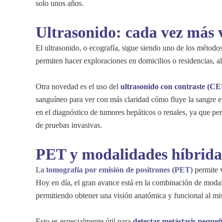
solo unos años.
Ultrasonido: cada vez más v
El ultrasonido, o ecografía, sigue siendo uno de los método
permiten hacer exploraciones en domicilios o residencias, 
Otra novedad es el uso del
ultrasonido con contraste (C
sanguíneo para ver con más claridad cómo fluye la sangre e
en el diagnóstico de tumores hepáticos o renales, ya que per
de pruebas invasivas.
PET y modalidades híbridas
La
tomografía por emisión de positrones (PET)
permite v
Hoy en día, el gran avance está en la combinación de moda
permitiendo obtener una visión anatómica y funcional al m
Esto es especialmente útil para
detectar metástasis peque