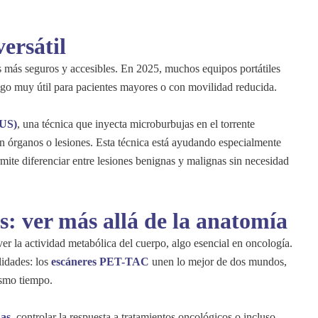
ersátil
s más seguros y accesibles. En 2025, muchos equipos portátiles
algo muy útil para pacientes mayores o con movilidad reducida.
EUS)
, una técnica que inyecta microburbujas en el torrente
n órganos o lesiones. Esta técnica está ayudando especialmente
mite diferenciar entre lesiones benignas y malignas sin necesidad
: ver más allá de la anatomía
er la actividad metabólica del cuerpo, algo esencial en oncología.
lidades: los
escáneres PET-TAC
unen lo mejor de dos mundos,
ismo tiempo.
ñas
, controlar la respuesta a tratamientos oncológicos o incluso