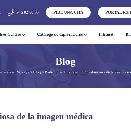
2
946 02 60 00
PIDE UNA CITA
PORTAL RX 
tros Centros
Catálogo de exploraciones
Intranet
Bl
o Scanner Vizcaya
>
Blog
>
Radiología
> La revolución silenciosa de la imagen m
ciosa de la imagen médica