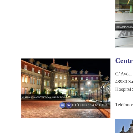
Centr
C/ Avda. 
48980 San
Hospital 
Teléfono