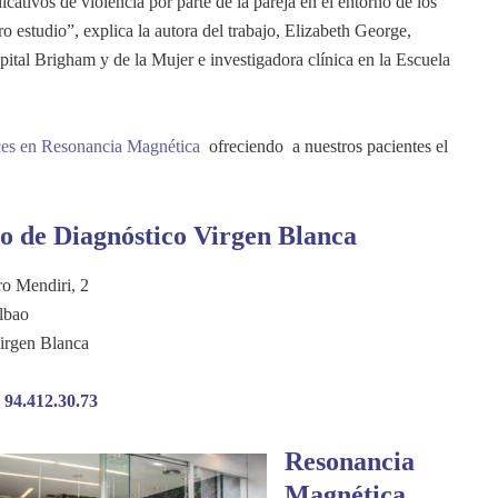
cativos de violencia por parte de la pareja en el entorno de los
o estudio”, explica la autora del trabajo, Elizabeth George,
ital Brigham y de la Mujer e investigadora clínica en la Escuela
nces en Resonancia Magnética
ofreciendo a nuestros pacientes el
o de Diagnóstico Virgen Blanca
o Mendiri, 2
lbao
irgen Blanca
:
94.412.30.73
Resonancia
Magnética