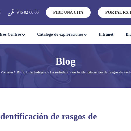
2
946 02 60 00
PIDE UNA CITA
PORTAL RX 
tros Centros
Catálogo de exploraciones
Intranet
Bl
 Vizcaya
>
Blog
>
Radiología
> La radiología en la identificación de rasgos de vio
identificación de rasgos de