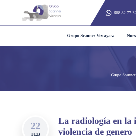
688 82 77 3
Grupo Scanner Vizcaya
Nues
Grupo Scanner
La radiología en la 
22
violencia de genero
FEB