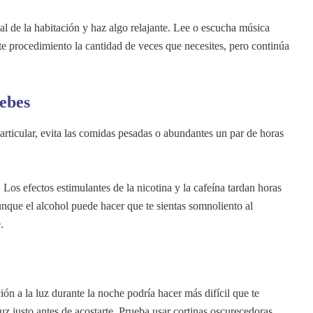
sal de la habitación y haz algo relajante. Lee o escucha música
te procedimiento la cantidad de veces que necesites, pero continúa
bebes
rticular, evita las comidas pesadas o abundantes un par de horas
 Los efectos estimulantes de la nicotina y la cafeína tardan horas
nque el alcohol puede hacer que te sientas somnoliento al
.
ión a la luz durante la noche podría hacer más difícil que te
z justo antes de acostarte. Prueba usar cortinas oscurecedoras,