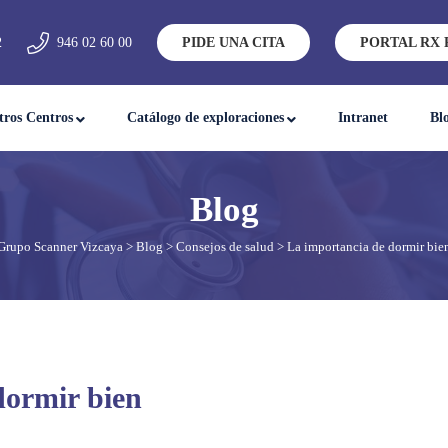
2
946 02 60 00
PIDE UNA CITA
PORTAL RX 
tros Centros
Catálogo de exploraciones
Intranet
Bl
Grupo Scanner Vizcaya
>
Blog
>
Consejos de salud
> La importancia de dormir bie
dormir bien