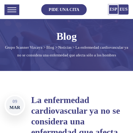
ESP
EUS
PIDE UNA CITA
Grupo Scanner Vizcaya
>
Blog
>
Noticias
> La enfermedad cardiovascular ya
no se considera una enfermedad que afecta sólo a los hombres
La enfermedad
09
MAR
cardiovascular ya no se
considera una
enfermedad que afecta