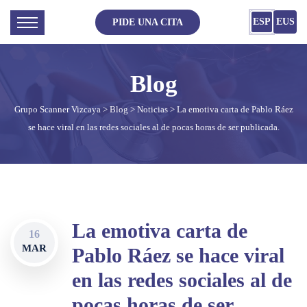
ESP
EUS
PIDE UNA CITA
Grupo Scanner Vizcaya
>
Blog
>
Noticias
> La emotiva carta de Pablo Ráez
se hace viral en las redes sociales al de pocas horas de ser publicada.
La emotiva carta de
16
MAR
Pablo Ráez se hace viral
en las redes sociales al de
pocas horas de ser