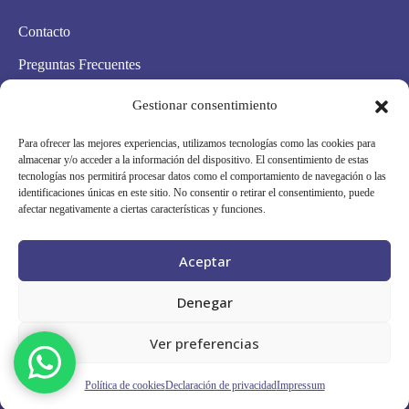
Contacto
Preguntas Frecuentes
Aviso Legal
Gestionar consentimiento
Política de privacidad
Para ofrecer las mejores experiencias, utilizamos tecnologías como las cookies para
almacenar y/o acceder a la información del dispositivo. El consentimiento de estas
Política de cookies
tecnologías nos permitirá procesar datos como el comportamiento de navegación o las
identificaciones únicas en este sitio. No consentir o retirar el consentimiento, puede
Condiciones Generales
afectar negativamente a ciertas características y funciones.
Mapa Web
Aceptar
Síguenos en redes
Denegar
Ver preferencias
Grupo Scanner Vizcaya © · RPS 253/26
Política de cookies
Declaración de privacidad
Impressum