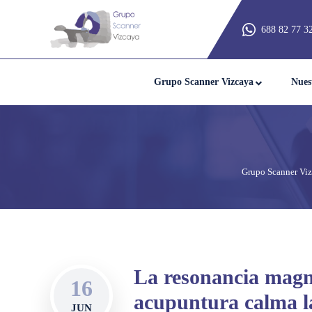
688 82 77 3
Grupo Scanner Vizcaya
Nues
Grupo Scanner Vi
La resonancia magn
16
acupuntura calma l
JUN