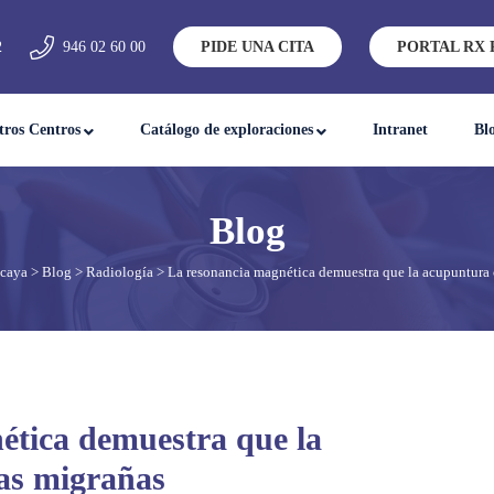
2
946 02 60 00
PIDE UNA CITA
PORTAL RX 
tros Centros
Catálogo de exploraciones
Intranet
Bl
zcaya
>
Blog
>
Radiología
> La resonancia magnética demuestra que la acupuntura 
ética demuestra que la
as migrañas