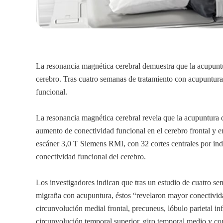
La resonancia magnética cerebral demuestra que la acupuntu
cerebro. Tras cuatro semanas de tratamiento con acupuntur
funcional.
La resonancia magnética cerebral revela que la acupuntura d
aumento de conectividad funcional en el cerebro frontal y e
escáner 3,0 T Siemens RMI, con 32 cortes centrales por ind
conectividad funcional del cerebro.
Los investigadores indican que tras un estudio de cuatro se
migraña con acupuntura, éstos “revelaron mayor conectividad
circunvolución medial frontal, precuneus, lóbulo parietal inf
circunvolución temporal superior, giro temporal medio y c