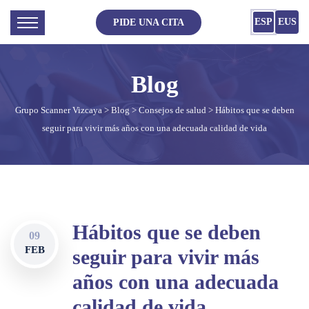
ESP
EUS
PIDE UNA CITA
Grupo Scanner Vizcaya
>
Blog
>
Consejos de salud
> Hábitos que se deben
seguir para vivir más años con una adecuada calidad de vida
Hábitos que se deben
09
FEB
seguir para vivir más
años con una adecuada
calidad de vida