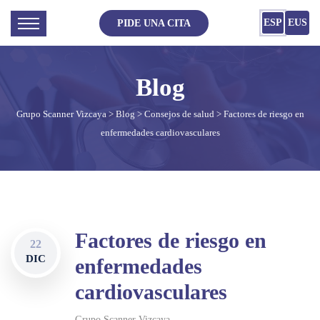
ESP
EUS
PIDE UNA CITA
Grupo Scanner Vizcaya
>
Blog
>
Consejos de salud
> Factores de riesgo en
enfermedades cardiovasculares
Factores de riesgo en
22
DIC
enfermedades
cardiovasculares
Grupo Scanner Vizcaya