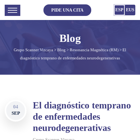
ESP
EUS
PIDE UNA CITA
Grupo Scanner Vizcaya
>
Blog
>
Resonancia Magnética (RM)
> El
diagnóstico temprano de enfermedades neurodegenerativas
El diagnóstico temprano
04
SEP
de enfermedades
neurodegenerativas
Grupo Scanner Vizcaya