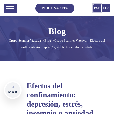
ESP
EUS
PIDE UNA CITA
Grupo Scanner Vizcaya
>
Blog
>
Grupo Scanner Vizcaya
> Efectos del
confinamiento: depresión, estrés, insomnio o ansiedad
Efectos del
31
MAR
confinamiento:
depresión, estrés,
insomnio o ansiedad