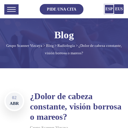
ESP
EUS
PIDE UNA CITA
Grupo Scanner Vizcaya
>
Blog
>
Radiología
> ¿Dolor de cabeza constante,
visión borrosa o mareos?
¿Dolor de cabeza
02
ABR
constante, visión borrosa
o mareos?
Grupo Scanner Vizcaya