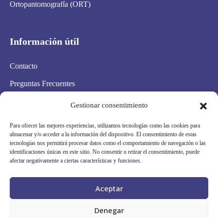
Ortopantomografía (ORT)
Información útil
Contacto
Preguntas Frecuentes
Aviso Legal
Gestionar consentimiento
Política de privacidad
Para ofrecer las mejores experiencias, utilizamos tecnologías como las cookies para
almacenar y/o acceder a la información del dispositivo. El consentimiento de estas
Política de cookies
tecnologías nos permitirá procesar datos como el comportamiento de navegación o las
identificaciones únicas en este sitio. No consentir o retirar el consentimiento, puede
Condiciones Generales
afectar negativamente a ciertas características y funciones.
Mapa Web
Aceptar
Síguenos en redes
Denegar