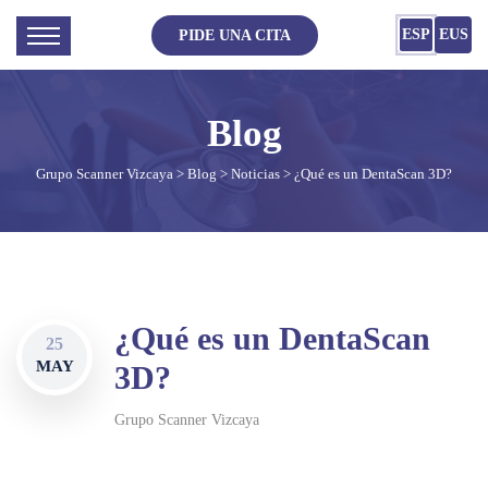
ESP
EUS
PIDE UNA CITA
Grupo Scanner Vizcaya
>
Blog
>
Noticias
> ¿Qué es un DentaScan 3D?
¿Qué es un DentaScan
25
MAY
3D?
Grupo Scanner Vizcaya