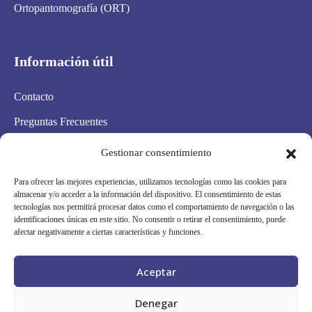
Ortopantomografía (ORT)
Información útil
Contacto
Preguntas Frecuentes
Aviso Legal
Gestionar consentimiento
Política de privacidad
Para ofrecer las mejores experiencias, utilizamos tecnologías como las cookies para
almacenar y/o acceder a la información del dispositivo. El consentimiento de estas
Política de cookies
tecnologías nos permitirá procesar datos como el comportamiento de navegación o las
identificaciones únicas en este sitio. No consentir o retirar el consentimiento, puede
Condiciones Generales
afectar negativamente a ciertas características y funciones.
Mapa Web
Aceptar
Síguenos en redes
Denegar