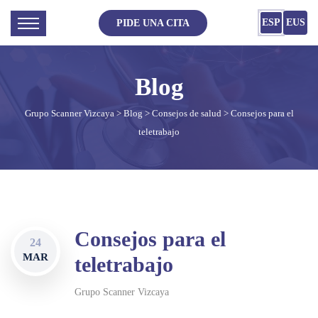
ESP
EUS
PIDE UNA CITA
Grupo Scanner Vizcaya
>
Blog
>
Consejos de salud
> Consejos para el
teletrabajo
Consejos para el
24
MAR
teletrabajo
Grupo Scanner Vizcaya