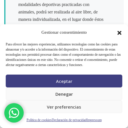
modalidades deportivas practicadas con
animales, podrá ser realizada al aire libre, de
manera individualizada, en el lugar donde éstos
permanezcan, mediante cita previa, y durante el
Gestionar consentimiento
mismo período de tiempo.
– Los y las menores de 14 años y mayores de
Para ofrecer las mejores experiencias, utilizamos tecnologías como las cookies para
70 años federados podrán practicar deporte de
almacenar y/o acceder a la información del dispositivo. El consentimiento de estas
tecnologías nos permitirá procesar datos como el comportamiento de navegación o las
manera individual y al aire libre (no
identificaciones únicas en este sitio. No consentir o retirar el consentimiento, puede
instalaciones), en las franjas horarias
afectar negativamente a ciertas características y funciones.
establecidas dos veces al día, dentro del mismo
municipio y sin entrenador. Es decir, tiene las
Aceptar
mismas prerrogativas que el resto de deportistas
Denegar
federados.
Ver preferencias
4. ¿Y los desplazamientos de menores de 14
años?
Política de cookies
Declaración de privacidad
Impressum