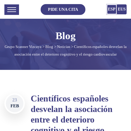
ESP
EUS
PIDE UNA CITA
Grupo Scanner Vizcaya
>
Blog
>
Noticias
> Científicos españoles desvelan la
asociación entre el deterioro cognitivo y el riesgo cardiovascular
Científicos españoles
23
FEB
desvelan la asociación
entre el deterioro
cognitivo y el riesgo